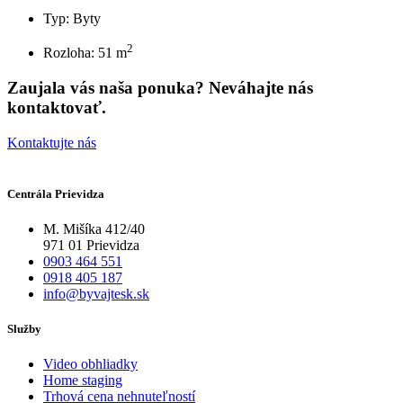
Typ: Byty
2
Rozloha: 51 m
Zaujala vás naša ponuka? Neváhajte nás
kontaktovať.
Kontaktujte nás
Centrála Prievidza
M. Mišíka 412/40
971 01 Prievidza
0903 464 551
0918 405 187
info@byvajtesk.sk
Služby
Video obhliadky
Home staging
Trhová cena nehnuteľností