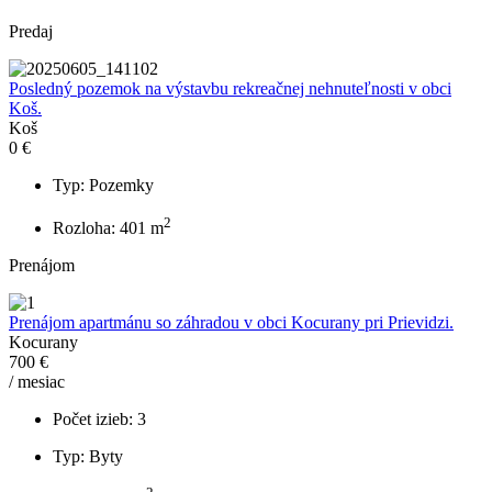
Predaj
Posledný pozemok na výstavbu rekreačnej nehnuteľnosti v obci
Koš.
Koš
0 €
Typ: Pozemky
2
Rozloha: 401 m
Prenájom
Prenájom apartmánu so záhradou v obci Kocurany pri Prievidzi.
Kocurany
700 €
/ mesiac
Počet izieb: 3
Typ: Byty