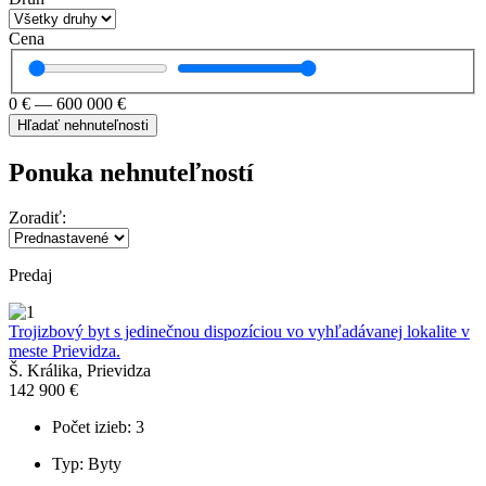
Cena
0
€
—
600 000
€
Hľadať nehnuteľnosti
Ponuka nehnuteľností
Zoradiť:
Predaj
Trojizbový byt s jedinečnou dispozíciou vo vyhľadávanej lokalite v
meste Prievidza.
Š. Králika, Prievidza
142 900 €
Počet izieb: 3
Typ: Byty