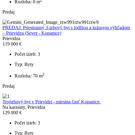
2
Rozloha: 0 m
Predaj
PREDAJ: Priestranný 3-izbový byt s lodžiou a krásnym výhľadom
– Prievidza (Sever - Kopanice)
Prievidza
119 000 €
Počet izieb: 3
Typ: Byty
2
Rozloha: 70 m
Predaj
Trojizbový byt v Prievidzi - miestna časť Kopanice.
Na karasiny, Prievidza
129 000 €
Počet izieb: 3
Typ: Byty