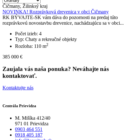
Čičmany, Žilinksý kraj
NOVINKA! Rozprávková drevenica v obci Čičmany
RK BÝVAJTE-SK vám dáva do pozornosti na predaj túto
rozprávkovú novostavbu drevenice, nachádzajúcu sa v obci...
Počet izieb: 4
Typ: Chaty a rekreačné objekty
2
Rozloha: 110 m
385 000 €
Zaujala vás naša ponuka? Neváhajte nás
kontaktovať.
Kontaktujte nás
Centrála Prievidza
M. Mišíka 412/40
971 01 Prievidza
0903 464 551
0918 405 187